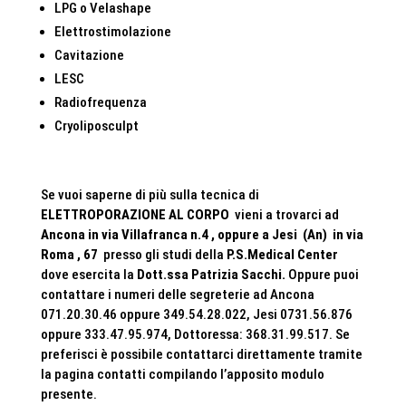
LPG o Velashape
Elettrostimolazione
Cavitazione
LESC
Radiofrequenza
Cryoliposculpt
Se vuoi saperne di più sulla tecnica di
ELETTROPORAZIONE AL CORPO
vieni a trovarci ad
Ancona in via Villafranca n.4 , oppure a Jesi (An) in via
Roma , 67
presso gli studi della
P.S.Medical Center
dove esercita la
Dott.ssa Patrizia Sacchi.
Oppure puoi
contattare i numeri delle segreterie ad Ancona
071.20.30.46 oppure 349.54.28.022, Jesi 0731.56.876
oppure 333.47.95.974, Dottoressa: 368.31.99.517. Se
preferisci è possibile contattarci direttamente tramite
la pagina contatti compilando l’apposito modulo
presente.