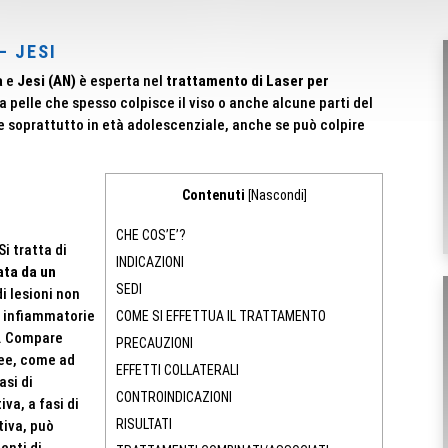
– JESI
a
e
Jesi (AN)
è esperta nel
trattamento di Laser per
a pelle che spesso colpisce il viso o anche alcune parti del
te soprattutto in età adolescenziale, anche se può colpire
Contenuti
Nascondi
[
]
CHE COS’E’?
i tratta di
INDICAZIONI
ata da un
SEDI
i lesioni non
i infiammatorie
COME SI EFFETTUA IL TRATTAMENTO
vi. Compare
PRECAUZIONI
cee, come ad
EFFETTI COLLATERALI
asi di
CONTROINDICAZIONI
va, a fasi di
RISULTATI
tiva, può