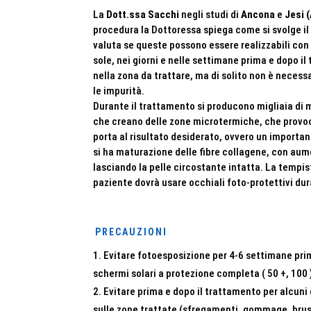
La
Dott.ssa Sacchi
negli studi di
Ancona
e
Jesi 
procedura la Dottoressa spiega come si svolge il
valuta se queste possono essere realizzabili con 
sole, nei giorni e nelle settimane prima e dopo i
nella zona da trattare, ma di solito non è necess
le impurità.
Durante il trattamento si producono migliaia di m
che creano delle zone microtermiche, che provo
porta al risultato desiderato, ovvero un importan
si ha maturazione delle fibre collagene, con aum
lasciando la pelle circostante intatta. La tempist
paziente dovrà usare occhiali foto-protettivi du
PRECAUZIONI
Evitare fotoesposizione per 4-6 settimane prim
schermi solari a protezione completa ( 50 +, 100 
Evitare prima e dopo il trattamento per alcuni 
sulle zone trattate (sfregamenti, gommage, brus