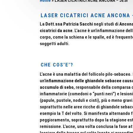
Home
»
LASER CICATRICI ACNE ANCONA – JESI
LASER CICATRICI ACNE ANCONA 
La
Dott.ssa Patrizia Sacchi
negli studi di
Ancon
cicatrici da acne
. L’acne è un’infiammazione dell
corpo, come la schiena e le spalle, ed è frequen
soggetti adulti.
CHE COS’E’?
L’acne è una malattia del follicolo pilo-sebaceo. S
un’
infiammazione delle ghiandole sebacee caus
accumulo di sebo
, responsabile della comparsa d
infiammatorie (comedoni o “punti neri”) e lesion
(papule, pustole, noduli e cisti), più o meno gra
soprattutto nelle aree ricche di ghiandole seba
esempio la T del volto. Si manifesta alternando f
peggioramento, soprattutto dopo la stagione esti
remissione. L’acne, una volta conclusa la fase at