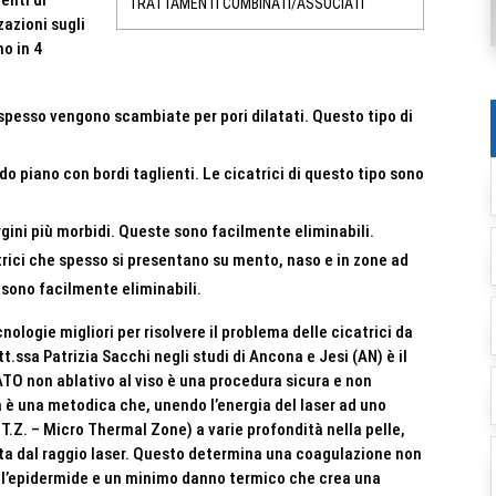
enti di
TRATTAMENTI COMBINATI/ASSOCIATI
zazioni sugli
no in 4
 spesso vengono scambiate per pori dilatati. Questo tipo di
do piano con bordi taglienti. Le cicatrici di questo tipo sono
ini più morbidi. Queste sono facilmente eliminabili.
trici che spesso si presentano su mento, naso e in zone ad
ono facilmente eliminabili.
logie migliori per risolvere il problema delle cicatrici da
ott.ssa Patrizia Sacchi negli studi di Ancona e Jesi (AN) è il
TO non ablativo al viso è una procedura sicura e non
a è una metodica che, unendo l’energia del laser ad uno
T.Z. – Micro Thermal Zone) a varie profondità nella pelle,
sata dal raggio laser. Questo determina una coagulazione non
ll’epidermide e un minimo danno termico che crea una