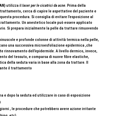
(AN)
utilizza il
laser per le cicatrici da acne
. Prima della
 trattamento, cerca di capire le aspettative del paziente e
questa procedura. Si consiglia di evitare l’esposizione al
l trattamento. Un anestetico locale può essere applicato
ario. Si prepara inizialmente la pelle da trattare rimuovendo
inuscole e profonde colonne di attività termica nella pelle,
cano una successiva microesfoliazione epidermica ,che
te rinnovamento dell’epidermide. A livello dermico, invece,
ento del tessuto, e comparsa di nuove fibre elastiche,
ica della seduta varia in base alla zona da trattare. Il
rante il trattamento
a e dopo la seduta ed utilizzare in caso di esposizione
)
giorni , le procedure che potrebbero avere azione irritante
hing ,etc)