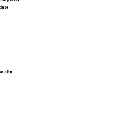
edute
po alto