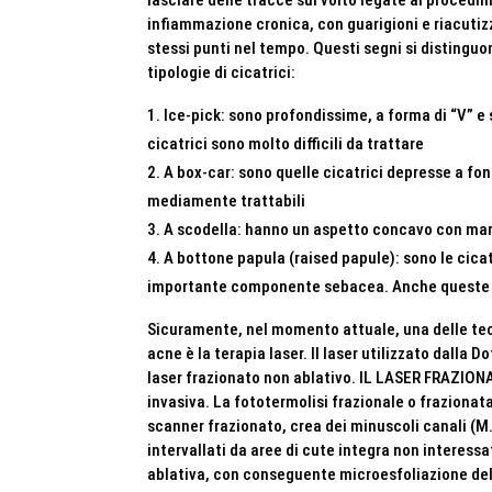
lasciare delle tracce sul volto legate ai procedim
infiammazione cronica, con guarigioni e riacutiz
stessi punti nel tempo. Questi segni si distinguo
tipologie di cicatrici:
Ice-pick: sono profondissime, a forma di “V” e
cicatrici sono molto difficili da trattare
A box-car: sono quelle cicatrici depresse a fon
mediamente trattabili
A scodella: hanno un aspetto concavo con marg
A bottone papula (raised papule): sono le cica
importante componente sebacea. Anche queste s
Sicuramente, nel momento attuale, una delle tecno
acne è la terapia laser. Il laser utilizzato dalla D
laser frazionato non ablativo. IL LASER FRAZIONA
invasiva. La fototermolisi frazionale o frazionat
scanner frazionato, crea dei minuscoli canali (M.
intervallati da aree di cute integra non interes
ablativa, con conseguente microesfoliazione de