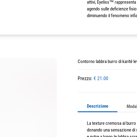
attivi, Eyeliss™ rappresenta 
agendo sulle deficienze fisiol
diminuendo il fenomeno infi
Contorno labbra burro di karité le
Prezzo:
€ 21.00
Descrizione
Modal
La texture cremosa al burro d
donando una sensazione di s
e nutre a lungo le labbra sc