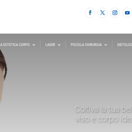
NA ESTETICA CORPO
LASER
PICCOLA CHIRURGIA
DIETOLO
Coltiva la tua be
viso e corpo idea