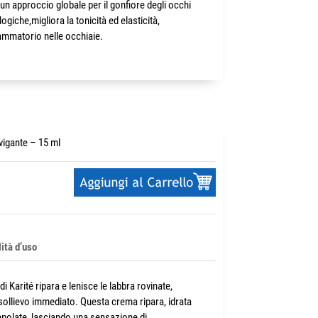
un approccio globale per il gonfiore degli occhi
ogiche,migliora la tonicità ed elasticità,
ammatorio nelle occhiaie.
vigante – 15 ml
ità d’uso
i Karité ripara e lenisce le labbra rovinate,
ollievo immediato. Questa crema ripara, idrata
repolate, lasciando una sensazione di